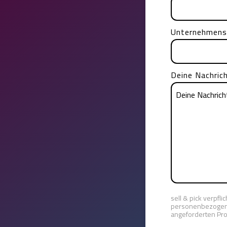
Unternehmen
Deine Nachric
sell & pick verpfl
personenbezogenen
angeforderten Pro