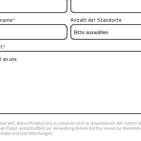
sname
*
Anzahl der Standorte
ht
*
ichtet sich, deine Privatsphäre zu schützen und zu respektieren. Wir nutzen 
 Daten ausschließlich zur Verwaltung deines Kontos sowie zur Bereitstel
dukte und Dienstleistungen.