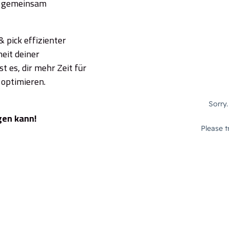
nd gemeinsam
& pick effizienter
heit deiner
t es, dir mehr Zeit für
 optimieren.
gen
kann!