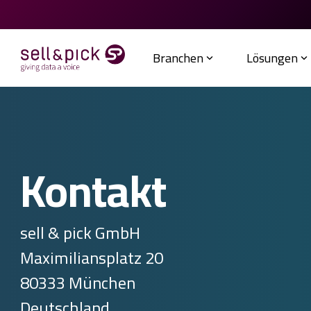
Direkt
zum
Inhalt
springen
Branchen
Lösungen
Kontakt
sell & pick GmbH
Maximiliansplatz 20
80333 München
Deutschland