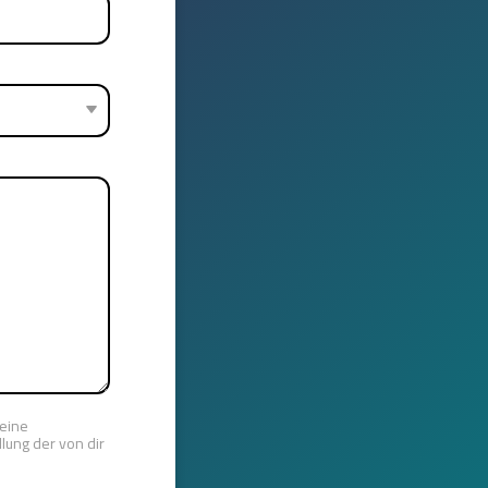
deine
lung der von dir