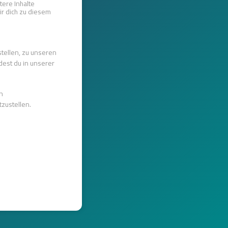
tere Inhalte
ir dich zu diesem
tellen, zu unseren
dest du in unserer
n
zustellen.